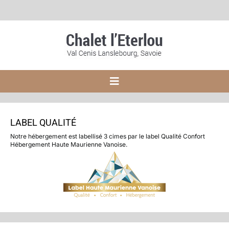
Skip
to
content
Toggle
Navigation
Accueil
LABEL QUALITÉ
Notre hébergement est labellisé 3 cimes par le label Qualité Confort
Le chalet
Hébergement Haute Maurienne Vanoise.
Tarifs
Réservation